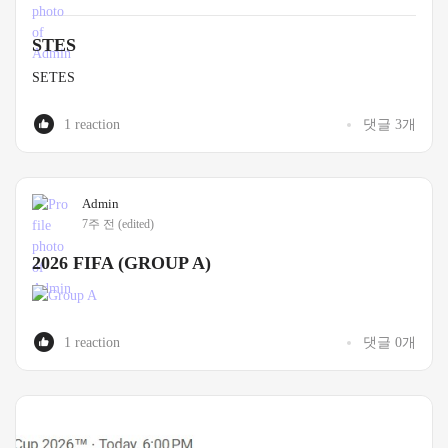
STES
SETES
1 reaction
댓글 3개
Admin
7주 전
(edited)
2026 FIFA (GROUP A)
1 reaction
댓글 0개