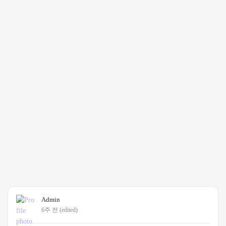
Admin
6주 전
(edited)